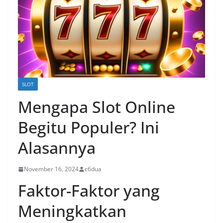
SLOT
Mengapa Slot Online
Begitu Populer? Ini
Alasannya
November 16, 2024
c6dua
Faktor-Faktor yang
Meningkatkan