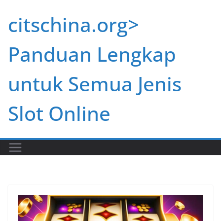
Skip
citschina.org>
to
content
Panduan Lengkap
untuk Semua Jenis
Slot Online