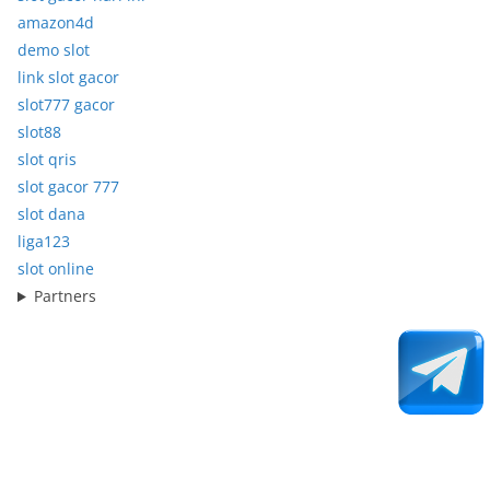
amazon4d
demo slot
link slot gacor
slot777 gacor
slot88
slot qris
slot gacor 777
slot dana
liga123
slot online
Partners