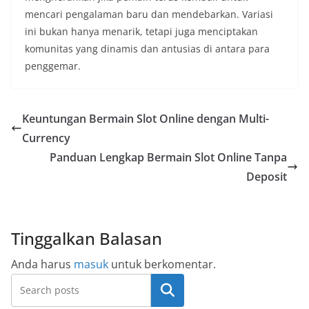
mencari pengalaman baru dan mendebarkan. Variasi
ini bukan hanya menarik, tetapi juga menciptakan
komunitas yang dinamis dan antusias di antara para
penggemar.
Keuntungan Bermain Slot Online dengan Multi-
Currency
Panduan Lengkap Bermain Slot Online Tanpa
Deposit
Tinggalkan Balasan
Anda harus
masuk
untuk berkomentar.
Cari