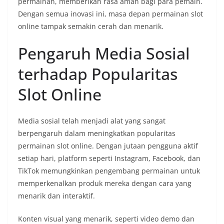
permainan, memberikan rasa aman bagi para pemain.
Dengan semua inovasi ini, masa depan permainan slot
online tampak semakin cerah dan menarik.
Pengaruh Media Sosial
terhadap Popularitas
Slot Online
Media sosial telah menjadi alat yang sangat
berpengaruh dalam meningkatkan popularitas
permainan slot online. Dengan jutaan pengguna aktif
setiap hari, platform seperti Instagram, Facebook, dan
TikTok memungkinkan pengembang permainan untuk
memperkenalkan produk mereka dengan cara yang
menarik dan interaktif.
Konten visual yang menarik, seperti video demo dan