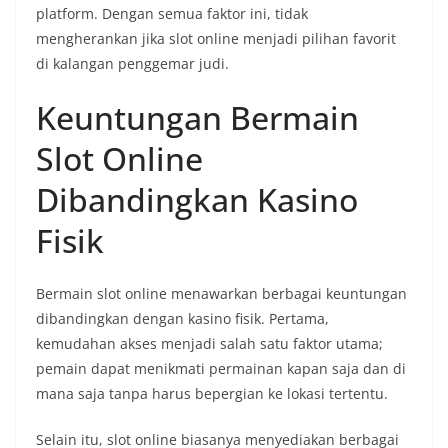
platform. Dengan semua faktor ini, tidak
mengherankan jika slot online menjadi pilihan favorit
di kalangan penggemar judi.
Keuntungan Bermain
Slot Online
Dibandingkan Kasino
Fisik
Bermain slot online menawarkan berbagai keuntungan
dibandingkan dengan kasino fisik. Pertama,
kemudahan akses menjadi salah satu faktor utama;
pemain dapat menikmati permainan kapan saja dan di
mana saja tanpa harus bepergian ke lokasi tertentu.
Selain itu, slot online biasanya menyediakan berbagai