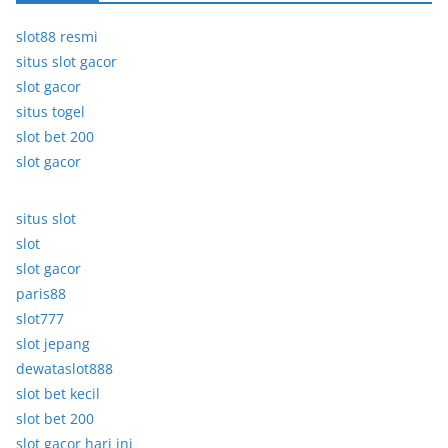
slot88 resmi
situs slot gacor
slot gacor
situs togel
slot bet 200
slot gacor
situs slot
slot
slot gacor
paris88
slot777
slot jepang
dewataslot888
slot bet kecil
slot bet 200
slot gacor hari ini