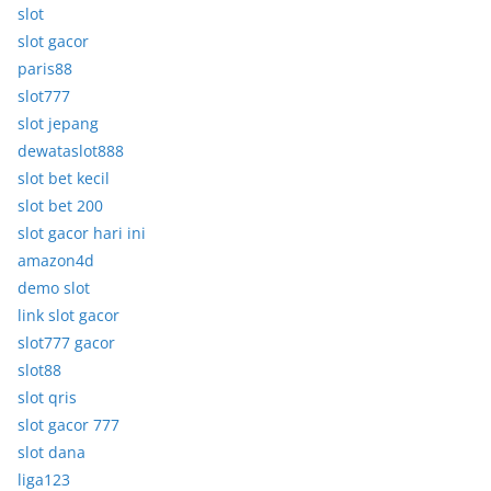
slot
slot gacor
paris88
slot777
slot jepang
dewataslot888
slot bet kecil
slot bet 200
slot gacor hari ini
amazon4d
demo slot
link slot gacor
slot777 gacor
slot88
slot qris
slot gacor 777
slot dana
liga123