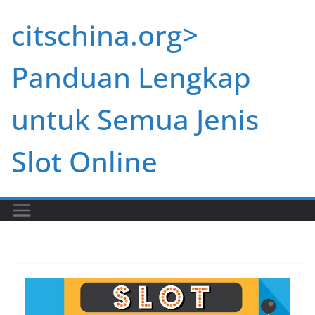
Skip
citschina.org>
to
content
Panduan Lengkap
untuk Semua Jenis
Slot Online