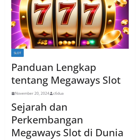
SLOT
Panduan Lengkap
tentang Megaways Slot
November 20, 2024
c6dua
Sejarah dan
Perkembangan
Megaways Slot di Dunia