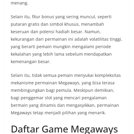
menang.
Selain itu, fitur bonus yang sering muncul, seperti
putaran gratis dan simbol khusus, menambah
keseruan dan potensi hadiah besar. Namun,
kekurangan dari permainan ini adalah volatilitas tinggi,
yang berarti pemain mungkin mengalami periode
kekalahan yang lebih lama sebelum mendapatkan
kemenangan besar.
Selain itu, tidak semua pemain menyukai kompleksitas
mekanisme permainan Megaways, yang bisa terasa
membingungkan bagi pemula. Meskipun demikian,
bagi penggemar slot yang mencari pengalaman
bermain yang dinamis dan mengasyikkan, permainan
Megaways tetap menjadi pilihan yang menarik.
Daftar Game Megaways