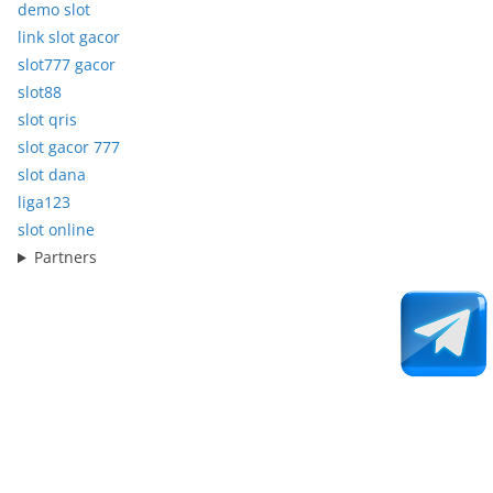
demo slot
link slot gacor
slot777 gacor
slot88
slot qris
slot gacor 777
slot dana
liga123
slot online
Partners