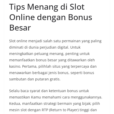
Tips Menang di Slot
Online dengan Bonus
Besar
Slot online menjadi salah satu permainan yang paling
diminati di dunia perjudian digital. Untuk
meningkatkan peluang menang, penting untuk
memanfaatkan bonus besar yang ditawarkan oleh
kasino. Pertama, pilihlah situs yang terpercaya dan
menawarkan berbagai jenis bonus, seperti bonus
sambutan dan putaran gratis.
Selalu baca syarat dan ketentuan bonus untuk
memastikan Kamu memahami cara menggunakannya.
Kedua, manfaatkan strategi bermain yang bijak; pilih
mesin slot dengan RTP (Return to Player) tinggi dan