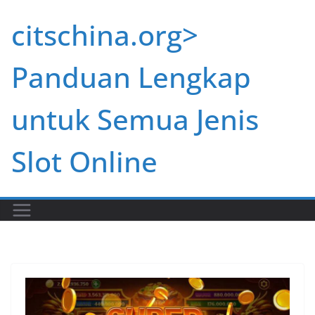
Skip
citschina.org>
to
content
Panduan Lengkap
untuk Semua Jenis
Slot Online