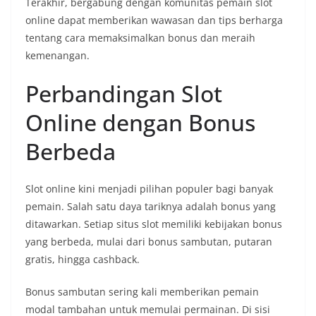
Terakhir, bergabung dengan komunitas pemain slot
online dapat memberikan wawasan dan tips berharga
tentang cara memaksimalkan bonus dan meraih
kemenangan.
Perbandingan Slot
Online dengan Bonus
Berbeda
Slot online kini menjadi pilihan populer bagi banyak
pemain. Salah satu daya tariknya adalah bonus yang
ditawarkan. Setiap situs slot memiliki kebijakan bonus
yang berbeda, mulai dari bonus sambutan, putaran
gratis, hingga cashback.
Bonus sambutan sering kali memberikan pemain
modal tambahan untuk memulai permainan. Di sisi