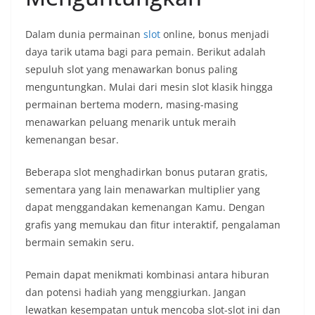
Dalam dunia permainan
slot
online, bonus menjadi
daya tarik utama bagi para pemain. Berikut adalah
sepuluh slot yang menawarkan bonus paling
menguntungkan. Mulai dari mesin slot klasik hingga
permainan bertema modern, masing-masing
menawarkan peluang menarik untuk meraih
kemenangan besar.
Beberapa slot menghadirkan bonus putaran gratis,
sementara yang lain menawarkan multiplier yang
dapat menggandakan kemenangan Kamu. Dengan
grafis yang memukau dan fitur interaktif, pengalaman
bermain semakin seru.
Pemain dapat menikmati kombinasi antara hiburan
dan potensi hadiah yang menggiurkan. Jangan
lewatkan kesempatan untuk mencoba slot-slot ini dan