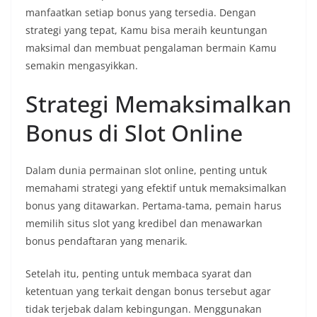
manfaatkan setiap bonus yang tersedia. Dengan
strategi yang tepat, Kamu bisa meraih keuntungan
maksimal dan membuat pengalaman bermain Kamu
semakin mengasyikkan.
Strategi Memaksimalkan
Bonus di Slot Online
Dalam dunia permainan slot online, penting untuk
memahami strategi yang efektif untuk memaksimalkan
bonus yang ditawarkan. Pertama-tama, pemain harus
memilih situs slot yang kredibel dan menawarkan
bonus pendaftaran yang menarik.
Setelah itu, penting untuk membaca syarat dan
ketentuan yang terkait dengan bonus tersebut agar
tidak terjebak dalam kebingungan. Menggunakan